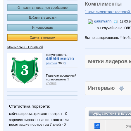
Комплименты
Отправить приватное сообщение
1 комплиментов в гостевой 
Добавить в друзья
galunyann
12.03.2
Игнорировать
вы случайно не ЮЛ
Сделать подарок
Вы не авторизованы! Чтоб
Мой малыш - Основной
популярность:
46046 место
Метки лидеров
рейтинг
360
?
Привилегированный
пользователь
3
уровня
Интервью
Статистика портрета:
Курц состоит в
клуб
сейчас просматривают портрет - 0
зарегистрированные пользователи
посетившие портрет за 7 дней - 0
Уч